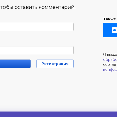
чтобы оставить комментарий.
Также 
Я выр
обрабо
Регистрация
соотве
конфид