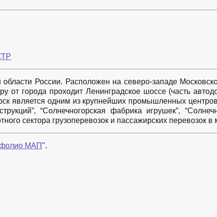
СТР
й области России. Расположен на северо-западе Московско
ру от города проходит Ленинградское шоссе (часть автодо
орск является одним из крупнейших промышленных центров
струкций”, “Солнечногорская фабрика игрушек”, “Солнеч
ртного сектора грузоперевозок и пассажирских перевозок 
фолио МАП
".